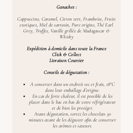
Ganaches :
Cappuccino, Caramel, Citron vert, Framboise, Fruits
exotiques, Miel de sarrasin, Pure origine, Thé Earl
Grey, Truffes, Vanille grillée de Madagascar &
Whisky
Expédition à domicile dans toute la France
Click & Collect
Livraison Coursier
Conseils de dégustation :
A conserver dans un endroit sec et frais, 18°C
dans leur emballage d’origine.
En cas de forte chaleur, il est possible de les
placer dans le bac en bas de votre réfrigérateur
et de bien les protéger.
Avant dégustation, sortez les chocolats 30
minutes avant de les déguster afin de conserver
les arômes et saveurs.