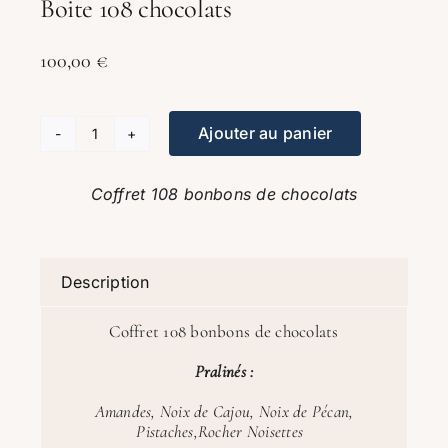
Boite 108 chocolats
100,00
€
Ajouter au panier
quantité
de
Coffret 108 bonbons de chocolats
Boite
108
chocolats
Description
Coffret 108 bonbons de chocolats
Pralinés :
Amandes, Noix de Cajou, Noix de Pécan,
Pistaches,Rocher Noisettes