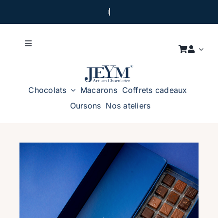
Passer
au
contenu
Toggle
Navigation
LA MAISON
Chocolats
Macarons
Coffrets cadeaux
NOS ATELIERS
Oursons
Nos ateliers
NOUS CONTACTER
CADEAUX D’ENTREPRISES
Certification Kasher