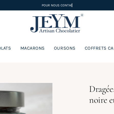
LATS
MACARONS
OURSONS
COFFRETS C
Dragées
noire e