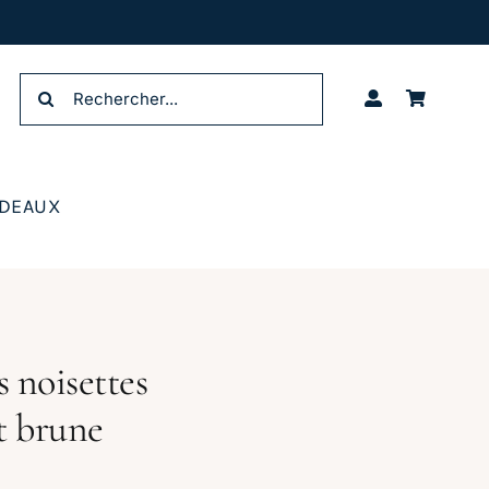
Rechercher:
ADEAUX
 noisettes
t brune