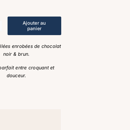
Ajouter au
panier
té
es
illées enrobées de chocolat
tes
noir & brun.
arfait entre croquant et
douceur.