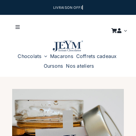
Passer
au
contenu
Toggle
Navigation
LA MAISON
Chocolats
Macarons
Coffrets cadeaux
NOS ATELIERS
Oursons
Nos ateliers
NOUS CONTACTER
CADEAUX D’ENTREPRISES
Certification Kasher