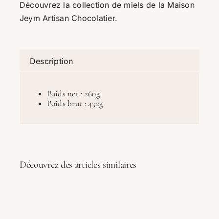
Découvrez la collection de miels de la Maison
Miel
Jeym Artisan Chocolatier.
infusé
à
la
vanille
Description
de
Papouasie
Poids net : 260g
Poids brut : 432g
Découvrez des articles similaires