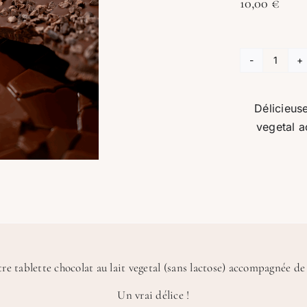
10,00
€
quanti
de
Tablet
Délicieuse
brun
vegetal 
grué
de
caca
e tablette chocolat au lait vegetal (sans lactose) accompagnée de
Un vrai délice !