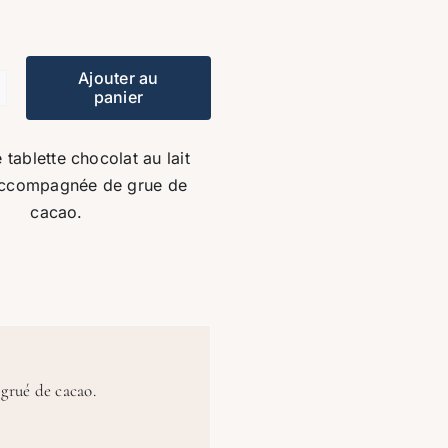
Ajouter au
panier
té
te
 tablette chocolat au lait
accompagnée de grue de
cacao.
o
 grué de cacao.