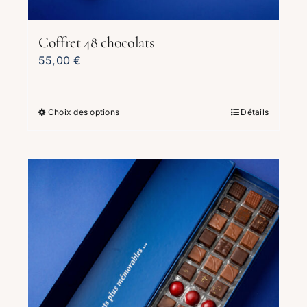
Coffret 48 chocolats
55,00
€
Choix des options
Ce
Détails
produit
a
plusieurs
variations.
Les
options
peuvent
être
choisies
sur