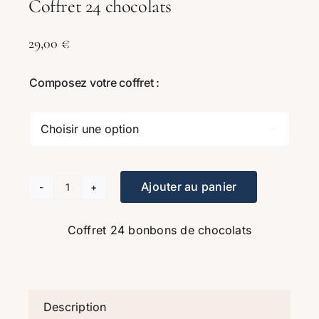
Coffret 24 chocolats
29,00
€
Composez votre coffret :

Ajouter au panier
quantité
de
Coffret 24 bonbons de chocolats
Coffret
24
chocolats
Description