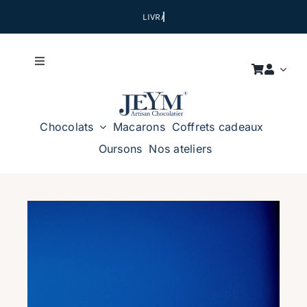
Passer
au
contenu
Toggle
Navigation
LA MAISON
Chocolats
Macarons
Coffrets cadeaux
NOS ATELIERS
Oursons
Nos ateliers
NOUS CONTACTER
CADEAUX D’ENTREPRISES
Certification Kasher