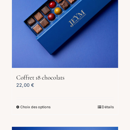
Coffret 18 chocolats
22,00
€
Choix des options
Ce
Détails
produit
a