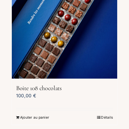
la
page
du
produit
Boite 108 chocolats
100,00
€
Ajouter au panier
Détails