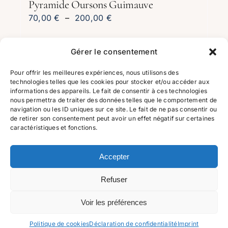
Pyramide Oursons Guimauve
Plage
70,00
€
–
200,00
€
de
prix :
Gérer le consentement
Choix des options
Ce
Détails
70,00 €
produit
à
Pour offrir les meilleures expériences, nous utilisons des
technologies telles que les cookies pour stocker et/ou accéder aux
a
200,00 €
informations des appareils. Le fait de consentir à ces technologies
plusieurs
nous permettra de traiter des données telles que le comportement de
navigation ou les ID uniques sur ce site. Le fait de ne pas consentir ou
variations.
de retirer son consentement peut avoir un effet négatif sur certaines
Les
caractéristiques et fonctions.
options
peuvent
Accepter
être
2023 Tous droits réservés | maison-jeym.com | 116 Av. de
Refuser
choisies
Villiers, 75017 Paris | 01 88 61 26 88 |
C.G.V
|
Mentions
sur
légales
Voir les préférences
la
Instagram
01.88.61.26.88
Commande@maison-
page
Politique de cookies
Déclaration de confidentialité
Imprint
jeym.com