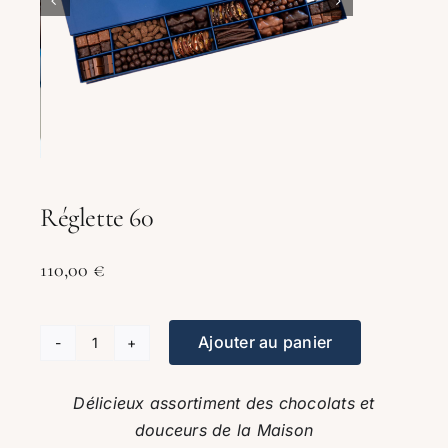
Réglette 60
110,00
€
Ajouter au panier
quantité
de
Délicieux assortiment des chocolats et
Réglette
douceurs de la Maison
60