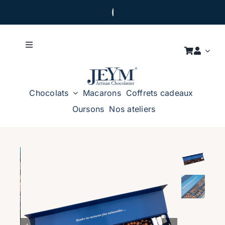
Passer
au
contenu
Toggle
Navigation
LA MAISON
Chocolats
Macarons
Coffrets cadeaux
NOS ATELIERS
Oursons
Nos ateliers
NOUS CONTACTER
CADEAUX D’ENTREPRISES
Certification Kasher